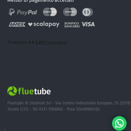
Metodi di pagamento accettati
Fluetube di Stabium Srl - Via Centro Industriale Europeo, 35 22078
Turate (CO) - Tel 0331 1586062 - P.Iva 03418900126