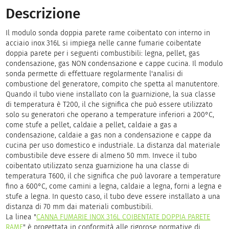
Descrizione
Il modulo sonda doppia parete rame coibentato con interno in
acciaio inox 316L si impiega nelle canne fumarie coibentate
doppia parete per i seguenti combustibili: legna, pellet, gas
condensazione, gas NON condensazione e cappe cucina. Il modulo
sonda permette di effettuare regolarmente l'analisi di
combustione del generatore, compito che spetta al manutentore.
Quando il tubo viene installato con la guarnizione, la sua classe
di temperatura è T200, il che significa che può essere utilizzato
solo su generatori che operano a temperature inferiori a 200°C,
come stufe a pellet, caldaie a pellet, caldaie a gas a
condensazione, caldaie a gas non a condensazione e cappe da
cucina per uso domestico e industriale. La distanza dal materiale
combustibile deve essere di almeno 50 mm. Invece il tubo
coibentato utilizzato senza guarnizione ha una classe di
temperatura T600, il che significa che può lavorare a temperature
fino a 600°C, come camini a legna, caldaie a legna, forni a legna e
stufe a legna. In questo caso, il tubo deve essere installato a una
distanza di 70 mm dai materiali combustibili.
La linea "
CANNA FUMARIE INOX 316L COIBENTATE DOPPIA PARETE
RAME
" è progettata in conformità alle rigorose normative di