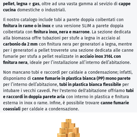
pellet
,
legna
e
gas
, oltre ad una vasta gamma al sevizio di
cappe
cucina
domestiche o industriali.
Il nostro catalogo include tubi a parete doppia coibentati con
finitura in rame o in inox
e una versione SLIM a parete doppia
coibentata con
finitura inox, nera e marrone
. La sezione dedicata
alla biomassa offre tubazioni per stufe a legna in acciaio al
carbonio da 2 mm
con finitura nera per generatori a legna, mentre
per i generatori a pellet troverete una sezione dedicata alle canne
fumarie per stufa a pellet realizzate in
acciaio inox 316L con
finitura nera
, ideale per l’installazione all’interno dell’abitazione.
Non mancano tubi e raccordi per caldaie a condensazione; infatti,
disponiamo di
canne fumarie in plastica bianca (PP) mono parete
per l’interno dell’abitazione,
tubi in plastica bianca flessibile
per
intubare i vecchi cavedi. Per l'esterno dell'abitazione offriamo
tubi
e raccordi in doppia parete aria
con interno in plastica e finitura
esterna in inox o rame. Infine, è possibile trovare
canne fumarie
coassiali
per caldaie a condensazione.