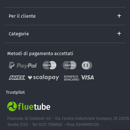
Per il cliente
Categorie
Metodi di pagamento accettati
Trustpilot
Fluetube di Stabium Srl - Via Centro Industriale Europeo, 35 22078
Turate (CO) - Tel 0331 1586062 - P.Iva 03418900126