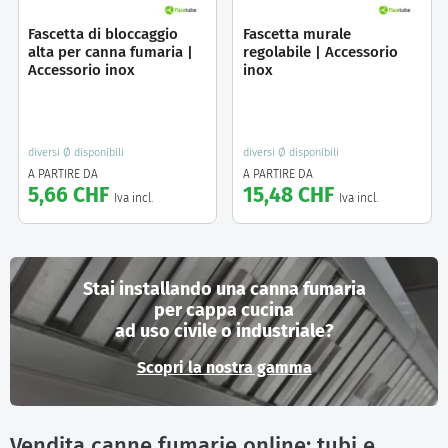
Fascetta di bloccaggio
Fascetta murale
alta per canna fumaria |
regolabile | Accessorio
Accessorio inox
inox
diversi Ø disponibili
diversi Ø disponibili
A PARTIRE DA
A PARTIRE DA
5,66 CHF
15,48 CHF
Iva incl.
Iva incl.
Stai installando una canna fumaria
per cappa cucina
ad uso civile o industriale?
Scopri la nostra gamma
Vendita canne fumarie online: tubi e