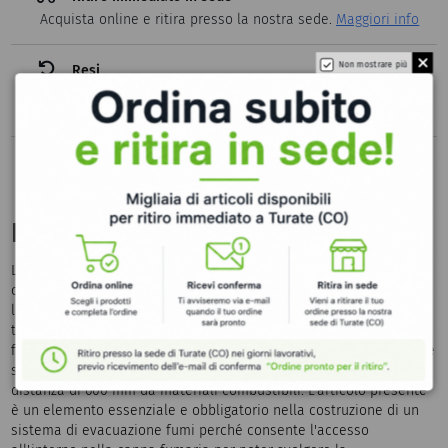
Acquista online e ritira presso la nostra sede.
Maggiori info
Non mostrare più
Resi
Puoi rendere i tuoi prodotti entro 14 giorni dalla data di
consegna.
Privato
o
azienda
Descrizione
La camera raccolta incombusti in acciaio inox 316L monoparete
con finitura lucida può essere impiegata solo per camini, stufe a
legna La camera raccolta incombusti possiede una classe di
temperatura T600 ovvero in grado di lavorare con temperature
fino a 600° C come camini a legna, caldaie a legna, forni a legna e
stufe a legna. In questo caso il tubo andrà installato ad una
distanza di 600 mm da materiali combustibili. L'articolo presente
è un elemento essenziale e obbligatorio nella costruzione di un
sistema di evacuazione fumi perché consente l'accesso