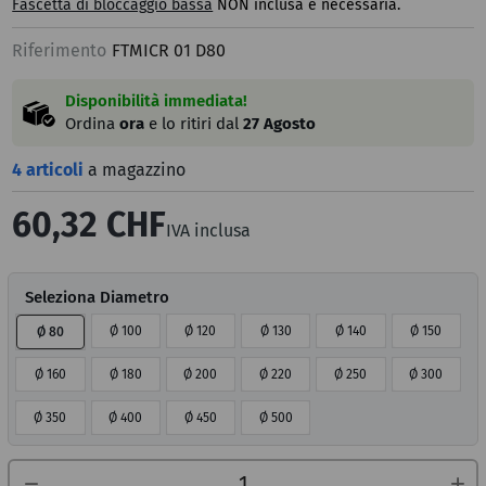
Fascetta di bloccaggio bassa
NON inclusa e necessaria.
Riferimento
FTMICR 01 D80
Disponibilità immediata!
Ordina
ora
e lo ritiri dal
27 Agosto
4 articoli
a magazzino
60,32 CHF
IVA inclusa
Seleziona Diametro
Ø 100
Ø 120
Ø 130
Ø 140
Ø 150
Ø 80
Ø 160
Ø 180
Ø 200
Ø 220
Ø 250
Ø 300
Ø 350
Ø 400
Ø 450
Ø 500