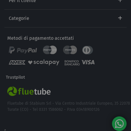
Per il cliente
Categorie
Metodi di pagamento accettati
Trustpilot
Fluetube di Stabium Srl - Via Centro Industriale Europeo, 35 22078
Turate (CO) - Tel 0331 1586062 - P.Iva 03418900126