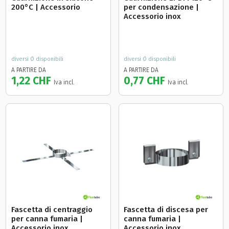
200°C | Accessorio
per condensazione |
Accessorio inox
diversi Ø disponibili
diversi Ø disponibili
A PARTIRE DA
A PARTIRE DA
1,22 CHF
0,77 CHF
Iva incl.
Iva incl.
Fascetta di centraggio
Fascetta di discesa per
per canna fumaria |
canna fumaria |
Accessorio inox
Accessorio inox