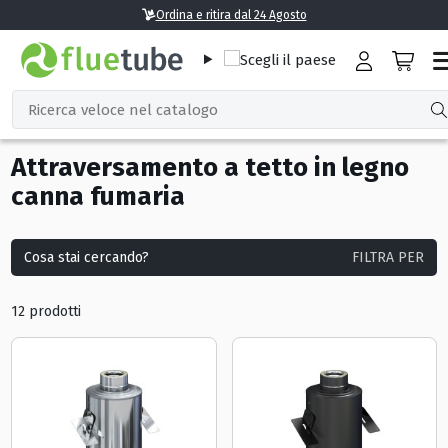
Ordina e ritira dal 24 Agosto
Attraversamento a tetto in legno
canna fumaria
Cosa stai cercando?
FILTRA PER
12 prodotti