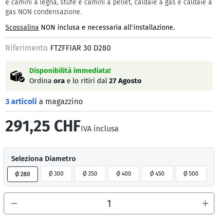
e camini a legna, stufe e camini a pellet, caldaie a gas e caldaie a
gas NON condensazione.
Scossalina
NON inclusa e necessaria all'installazione.
Riferimento
FTZFFIAR 30 D280
Disponibilità immediata!
Ordina
ora
e lo ritiri dal
27 Agosto
3 articoli
a magazzino
291,25 CHF
IVA inclusa
Seleziona Diametro
Ø 300
Ø 350
Ø 400
Ø 450
Ø 500
Ø 280