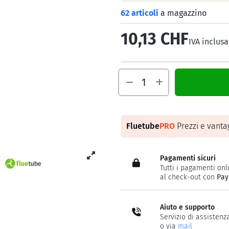
62 articoli
a magazzino
10,13 CHF
IVA inclusa
Fluetube
PRO
Prezzi e vantag
Pagamenti sicuri
Tutti i pagamenti onli
al check-out con
Pay
Aiuto e supporto
Servizio di assistenz
o via
mail