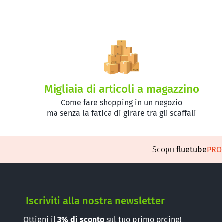
Migliaia di articoli a magazzino
Come fare shopping in un negozio
ma senza la fatica di girare tra gli scaffali
Scopri
fluetube
PR
Iscriviti alla nostra newsletter
Ottieni il
3%
di sconto
sul tuo primo ordine!