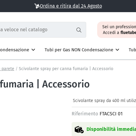
Ordina e ritira dal 24 Agosto
Sei un profession
Accedi a
fluetub
 Condensazione
Tubi per Gas NON Condensazione
Tub
 parete
Scivolante spray per canna fumaria | Accessorio
fumaria | Accessorio
Scivolante spray da 400 ml utiliz
Riferimento
FTACSCI 01
Disponibilità immedia