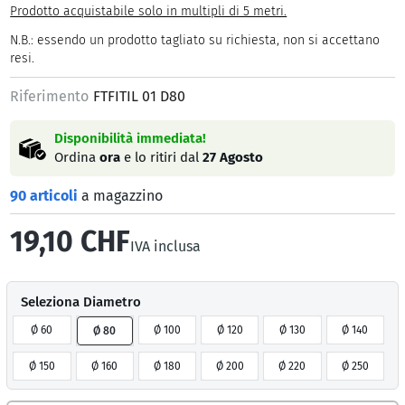
Prodotto acquistabile solo in multipli di 5 metri.
N.B.: essendo un prodotto tagliato su richiesta, non si accettano
resi.
Riferimento
FTFITIL 01 D80
Disponibilità immediata!
Ordina
ora
e lo ritiri dal
27 Agosto
90 articoli
a magazzino
19,10 CHF
IVA inclusa
Seleziona Diametro
Ø 60
Ø 100
Ø 120
Ø 130
Ø 140
Ø 80
Ø 150
Ø 160
Ø 180
Ø 200
Ø 220
Ø 250