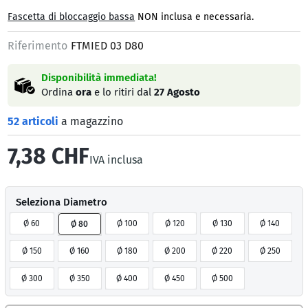
Fascetta di bloccaggio bassa
NON inclusa e necessaria.
Riferimento
FTMIED 03 D80
Disponibilità immediata!
Ordina
ora
e lo ritiri dal
27 Agosto
52 articoli
a magazzino
7,38 CHF
IVA inclusa
Seleziona Diametro
Ø 60
Ø 100
Ø 120
Ø 130
Ø 140
Ø 80
Ø 150
Ø 160
Ø 180
Ø 200
Ø 220
Ø 250
Ø 300
Ø 350
Ø 400
Ø 450
Ø 500