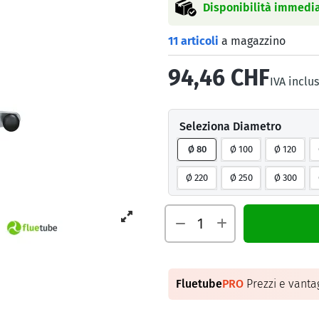
Disponibilità immedia
11 articoli
a magazzino
94,46 CHF
IVA inclu
Seleziona Diametro
Ø 80
Ø 100
Ø 120
Ø 220
Ø 250
Ø 300
Fluetube
PRO
Prezzi e vantag