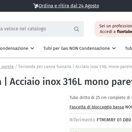
Ordina e ritira dal 24 Agosto
Sei un profession
Accedi a
fluetub
 Condensazione
Tubi per Gas NON Condensazione
Tub
 parete
Serranda per canna fumaria | Acciaio inox 316L mono paret
 | Acciaio inox 316L mono pare
Tubo dritto di 25 cm completo di 
Fascetta di bloccaggio bassa
NON
Riferimento
FTMIMRF 01 D80