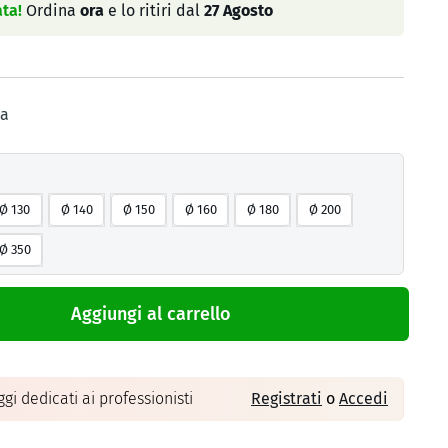
ta!
Ordina
ora
e lo ritiri dal
27 Agosto
sa
Ø 130
Ø 140
Ø 150
Ø 160
Ø 180
Ø 200
Ø 350
Aggiungi al carrello
gi dedicati ai professionisti
Registrati
o
Accedi