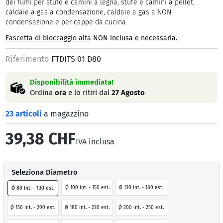
dei fumi per stufe e camini a legna, stufe e camini a pellet,
caldaie a gas a condensazione, caldaie a gas a NON
condensazione e per cappe da cucina.
Fascetta di bloccaggio alta
NON inclusa e necessaria.
Riferimento
FTDITS 01 D80
Disponibilità immediata!
Ordina
ora
e lo ritiri dal
27 Agosto
23 articoli
a magazzino
39,38 CHF
IVA inclusa
Seleziona Diametro
Ø 100 int. - 150 est.
Ø 130 int. - 180 est.
Ø 80 int. - 130 est.
Ø 150 int. - 200 est.
Ø 180 int. - 230 est.
Ø 200 int. - 250 est.