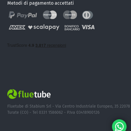
Metodi di pagamento accettati
Fluetube di Stabium Srl - Via Centro Industriale Europeo, 35 22078
Turate (CO) - Tel 0331 1586062 - P.Iva 03418900126