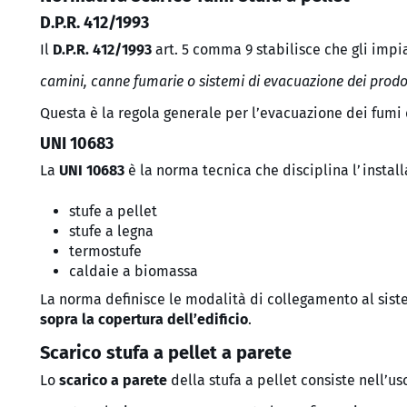
D.P.R. 412/1993
Il
D.P.R. 412/1993
art. 5 comma 9 stabilisce che gli impi
camini, canne fumarie o sistemi di evacuazione dei prodot
Questa è la regola generale per l’evacuazione dei fumi 
UNI 10683
La
UNI 10683
è la norma tecnica che disciplina l’install
stufe a pellet
stufe a legna
termostufe
caldaie a biomassa
La norma definisce le modalità di collegamento al sis
sopra la copertura dell’edificio
.
Scarico stufa a pellet a parete
Lo
scarico a parete
della stufa a pellet consiste nell’u