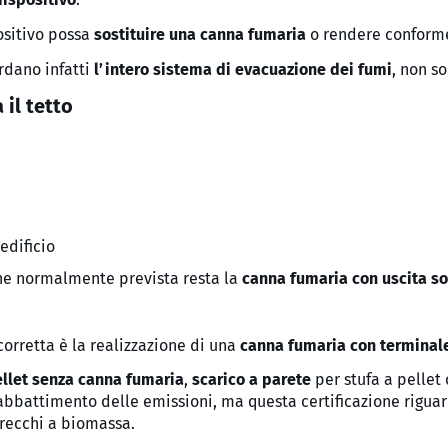
ositivo possa
sostituire una canna fumaria
o rendere conform
ardano infatti
l’intero sistema di evacuazione dei fumi
, non so
il tetto
edificio
ione normalmente prevista resta la
canna fumaria con uscita sop
corretta è la realizzazione di una
canna fumaria con terminale 
ellet senza canna fumaria
,
scarico a parete
per stufa a pellet
 abbattimento delle emissioni, ma questa certificazione rigu
arecchi a biomassa.