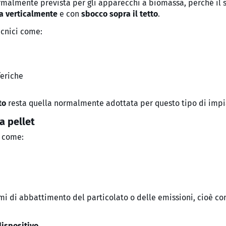
malmente prevista per gli apparecchi a biomassa, perché il s
a verticalmente
e con
sbocco sopra il tetto
.
ecnici come:
feriche
to
resta quella normalmente adottata per questo tipo di impi
a pellet
i come:
emi di abbattimento del particolato o delle emissioni, cioè c
ispositivo
.