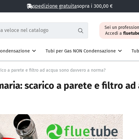
spedizione gratuita
sopra i 300,00 €
Sei un profession
Accedi a
fluetub
 Condensazione
Tubi per Gas NON Condensazione
Tub
rico a parete e filtro ad acqua sono davvero a norma?
maria: scarico a parete e filtro 