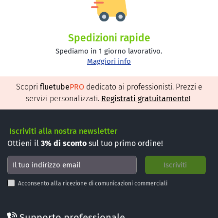
Spedizioni rapide
Spediamo in 1 giorno lavorativo.
Maggiori info
Scopri
fluetube
PRO
dedicato ai professionisti. Prezzi e
servizi personalizzati.
Registrati gratuitamente
!
Iscriviti alla nostra newsletter
Ottieni il
3%
di sconto
sul tuo primo ordine!
Acconsento alla ricezione di comunicazioni commerciali
Supporto professionale