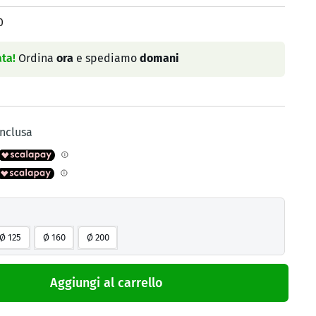
0
ta!
Ordina
ora
e spediamo
domani
inclusa
Ø 125
Ø 160
Ø 200
Aggiungi al carrello