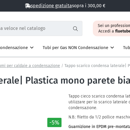
spedizione gratuita
sopra i 300,00 €
Sei un profession
Accedi a
fluetub
 Condensazione
Tubi per Gas NON Condensazione
Tub
fumi per caldaie a condensazione
Tappo scarico condensa laterale| 
erale| Plastica mono parete bi
Tappo cieco scarico condensa lat
utilizzare per lo scarico lateral
condensazione.
N.B.: filetto da 1/2 pollice maschi
-5%
Guarnizione in EPDM pre-montata