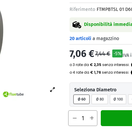
Riferimento
FTMPBTSL 01 D6
Disponibilità immedia
20 articoli
a magazzino
7,06 €
7,44 €
-5%
IVA 
Seleziona Diametro
Ø 60
Ø 80
Ø 100