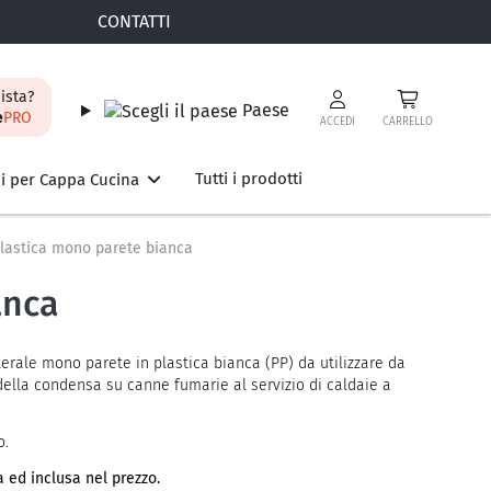
CONTATTI
ista?
Paese
e
PRO
ACCEDI
CARRELLO
Tutti i prodotti
i per Cappa Cucina
Plastica mono parete bianca
anca
erale mono parete in plastica bianca (PP) da utilizzare da
e della condensa su canne fumarie al servizio di caldaie a
o.
 ed inclusa nel prezzo.