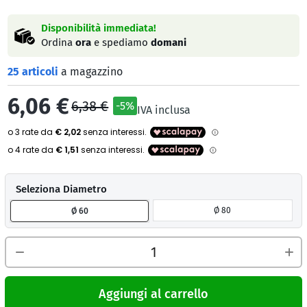
Disponibilità immediata!
Ordina
ora
e spediamo
domani
25 articoli
a magazzino
6,06 €
6,38 €
-5%
IVA inclusa
Seleziona Diametro
Ø 80
Ø 60
Aggiungi al carrello