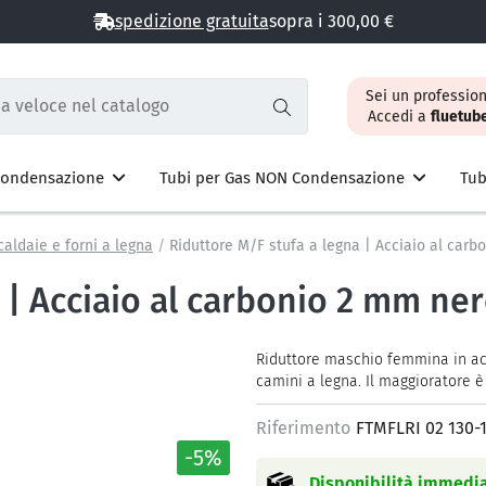
spedizione gratuita
sopra i 300,00 €
Sei un profession
Accedi a
fluetub
 Condensazione
Tubi per Gas NON Condensazione
Tub
caldaie e forni a legna
Riduttore M/F stufa a legna | Acciaio al car
 | Acciaio al carbonio 2 mm ne
Riduttore maschio femmina in acci
camini a legna. Il maggioratore è
Riferimento
FTMFLRI 02 130-
-5%
Disponibilità immedia