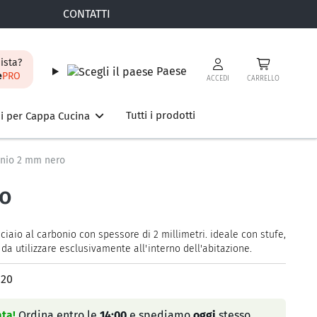
CONTATTI
ista?
Paese
e
PRO
ACCEDI
CARRELLO
Tutti i prodotti
i per Cappa Cucina
bonio 2 mm nero
ro
aio al carbonio con spessore di 2 millimetri. ideale con stufe,
 da utilizzare esclusivamente all'interno dell'abitazione.
120
ta!
Ordina entro le
14:00
e spediamo
oggi
stesso