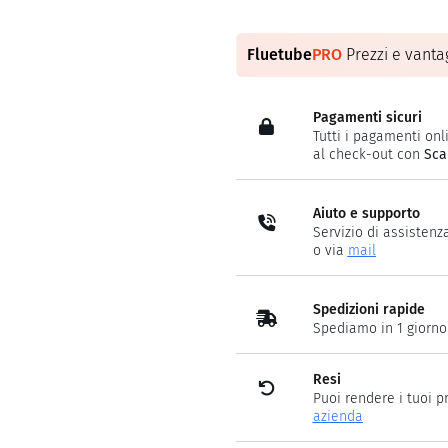
Fluetube
PRO
Prezzi e vantag
Pagamenti sicuri
Tutti i pagamenti onli
al check-out con
Sca
Aiuto e supporto
Servizio di assistenz
o via
mail
Spedizioni rapide
Spediamo in 1 giorno
Resi
Puoi rendere i tuoi p
azienda