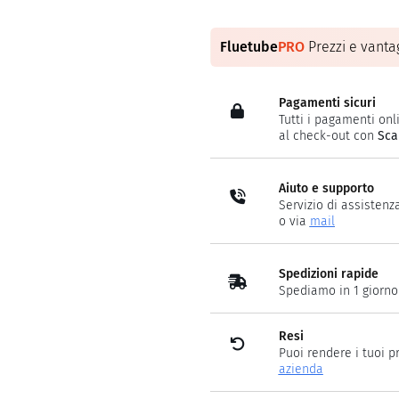
Fluetube
PRO
Prezzi e vantag
Pagamenti sicuri
Tutti i pagamenti onli
al check-out con
Sca
Aiuto e supporto
Servizio di assistenz
o via
mail
Spedizioni rapide
Spediamo in 1 giorno
Resi
Puoi rendere i tuoi p
azienda