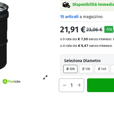
Disponibilità immedia
15 articoli
a magazzino
21,91 €
23,06 €
-5%
Seleziona Diametro
Ø 120
Ø 130
Ø 140