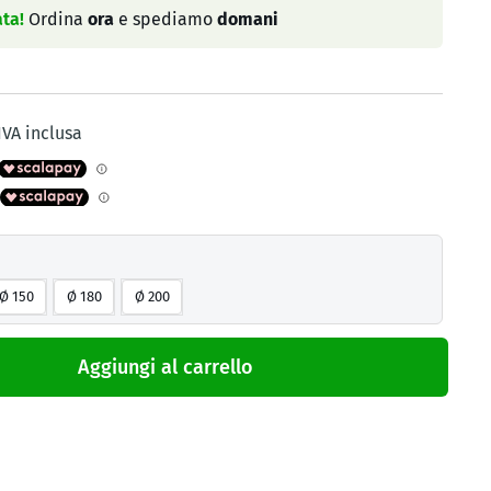
ta!
Ordina
ora
e spediamo
domani
IVA inclusa
Ø 150
Ø 180
Ø 200
Aggiungi al carrello