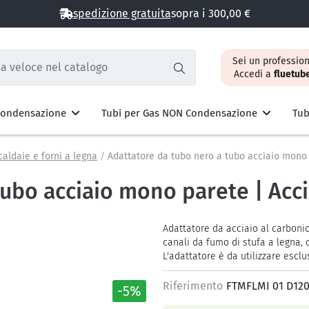
spedizione gratuita
sopra i 300,00 €
Sei un profession
Accedi a
fluetub
 Condensazione
Tubi per Gas NON Condensazione
Tub
caldaie e forni a legna
Adattatore da tubo nero a tubo acciaio mono 
tubo acciaio mono parete | Acc
Adattatore da acciaio al carboni
canali da fumo di stufa a legna, 
L'adattatore è da utilizzare esclu
Riferimento
FTMFLMI 01 D12
-5%