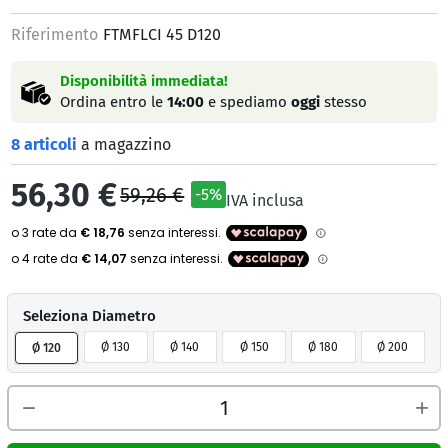
Riferimento
FTMFLCI 45 D120
Disponibilità immediata!
Ordina entro le
14:00
e spediamo
oggi
stesso
8 articoli
a magazzino
56,30 €
59,26 €
-5%
IVA inclusa
Seleziona Diametro
Ø 130
Ø 140
Ø 150
Ø 180
Ø 200
Ø 120