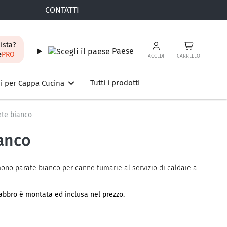
CONTATTI
ista?
Paese
e
PRO
ACCEDI
CARRELLO
Tutti i prodotti
i per Cappa Cucina
ete bianco
ianco
mono parate bianco per canne fumarie al servizio di caldaie a
 labbro è montata ed inclusa nel prezzo.