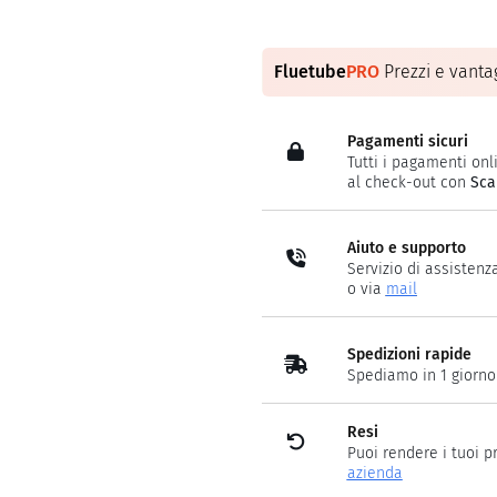
Fluetube
PRO
Prezzi e vantag
Pagamenti sicuri
Tutti i pagamenti onli
al check-out con
Sca
Aiuto e supporto
Servizio di assistenz
o via
mail
Spedizioni rapide
Spediamo in 1 giorno
Resi
Puoi rendere i tuoi p
azienda