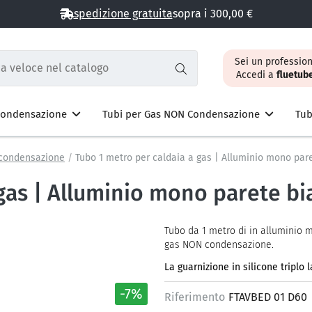
spedizione gratuita
sopra i 300,00 €
Sei un profession
Accedi a
fluetub
 Condensazione
Tubi per Gas NON Condensazione
Tub
 condensazione
Tubo 1 metro per caldaia a gas | Alluminio mono par
 gas | Alluminio mono parete b
Tubo da 1 metro di in alluminio 
gas NON condensazione.
La guarnizione in silicone triplo
-7%
Riferimento
FTAVBED 01 D60