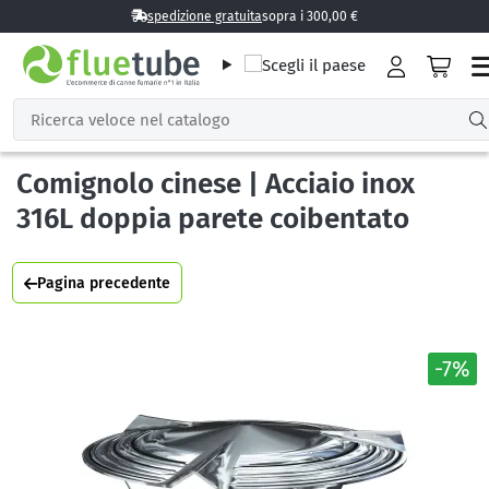
spedizione gratuita
sopra i 300,00 €
Comignolo cinese | Acciaio inox
316L doppia parete coibentato
Pagina precedente
-7%