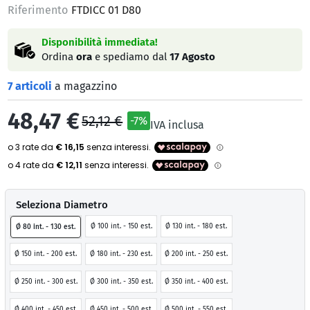
Riferimento
FTDICC 01 D80
Disponibilità immediata!
Ordina
ora
e spediamo dal
17 Agosto
7 articoli
a magazzino
48,47 €
52,12 €
-7%
IVA inclusa
Seleziona Diametro
Ø 100 int. - 150 est.
Ø 130 int. - 180 est.
Ø 80 int. - 130 est.
Ø 150 int. - 200 est.
Ø 180 int. - 230 est.
Ø 200 int. - 250 est.
Ø 250 int. - 300 est.
Ø 300 int. - 350 est.
Ø 350 int. - 400 est.
Ø 400 int. - 450 est.
Ø 450 int. - 500 est.
Ø 500 int. - 550 est.