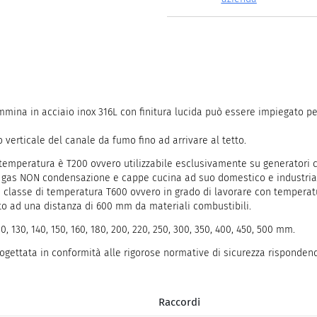
na in acciaio inox 316L con finitura lucida può essere impiegato per 
o verticale del canale da fumo fino ad arrivare al tetto.
di temperatura è T200 ovvero utilizzabile esclusivamente su generatori
e a gas NON condensazione e cappe cucina ad suo domestico e industri
a classe di temperatura T600 ovvero in grado di lavorare con temperatu
ato ad una distanza di 600 mm da materiali combustibili.
0, 130, 140, 150, 160, 180, 200, 220, 250, 300, 350, 400, 450, 500 mm.
rogettata in conformità alle rigorose normative di sicurezza risponden
Raccordi