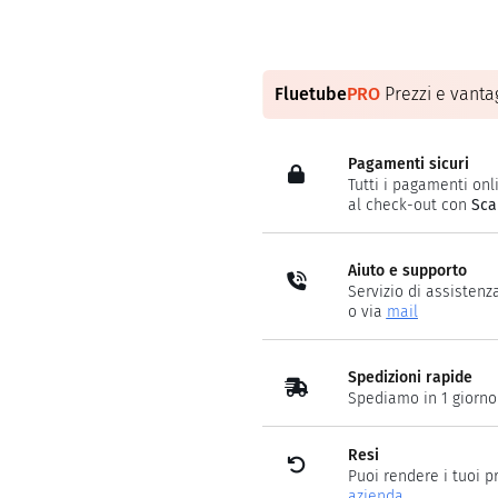
Fluetube
PRO
Prezzi e vantag
Pagamenti sicuri
Tutti i pagamenti onli
al check-out con
Sca
Aiuto e supporto
Servizio di assistenz
o via
mail
Spedizioni rapide
Spediamo in 1 giorno
Resi
Puoi rendere i tuoi p
azienda