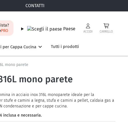
CONTATTI
ista?
Paese
e
PRO
ACCEDI
CARRELLO
Tutti i prodotti
i per Cappa Cucina
16L mono parete
 316L mono parete
mmina in acciaio inox 316L monoparete ideale per la
r stufe e camini a legna, stufa e camini a pellet, caldaia gas a
N condensazione e per cappe cucina.
 inclusa e necessaria.