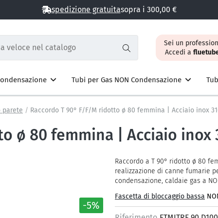
spedizione gratuita
sopra i 300,00 €
Sei un profession
Accedi a
fluetub
 Condensazione
Tubi per Gas NON Condensazione
Tub
 parete
Raccordo T 90° F/F/M ridotto ø 80 femmina | Acciaio inox 3
to ø 80 femmina | Acciaio inox
Raccordo a T 90° ridotto ø 80 fe
realizzazione di canne fumarie pe
condensazione, caldaie gas a NO
Fascetta di bloccaggio bassa
NON
-5%
Riferimento
FTMITRF 90 D100