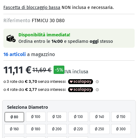
Fascetta di bloccaggio bassa
NON inclusa e necessaria.
Riferimento
FTMICU 30 D80
Disponibilità immediata!
Ordina entro le
14:00
e spediamo
oggi
stesso
16 articoli
a magazzino
11,11 €
11,69 €
-5%
IVA inclusa
Seleziona Diametro
Ø 100
Ø 120
Ø 130
Ø 140
Ø 150
Ø 80
Ø 160
Ø 180
Ø 200
Ø 220
Ø 250
Ø 300