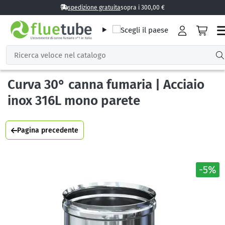
spedizione gratuita
sopra i 300,00 €
Curva 30° canna fumaria | Acciaio
inox 316L mono parete
Pagina precedente
-5%