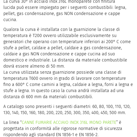
La curva 30° in acciaio inox 316L monoparete con finitura
lucida può essere impiegato per i seguenti combustibili: legna,
pellet, gas condensazione, gas NON condensazione e cappe
cucina.
Qualora la curva è installata con la guarnizione la classe di
temperatura è T200 ovvero utilizzabile esclusivamente su
generatori che operano con temperature inferiori ai 200° C come
stufe a pellet, caldaie a pellet, caldaie a gas condensazione,
caldaie a gas NON condensazione e cappe cucina ad suo
domestico e industriale. La distanza da materiale combustibile
dovrà essere almeno di 50 mm.
La curva utilizzata senza guarnizione possiede una classe di
temperatura T600 ovvero in grado di lavorare con temperature
fino a 600° C come camini a legna, caldaie a legna, forni a legna e
stufe a legna. In questo caso la curva andrà installata ad una
distanza di 600 mm da materiali combustibili.
A catalogo sono presenti i seguenti diametri: 60, 80, 100, 110, 120,
130, 140, 150, 160, 180, 200, 220, 250, 300, 350, 400, 450, 500 mm.
La linea “
CANNE FUMARIE ACCIAIO INOX 316L MONO PARETE
” è
progettata in conformità alle rigorose normative di sicurezza
rispondendo agli standard EN 1856-1 e EN 1856-2.