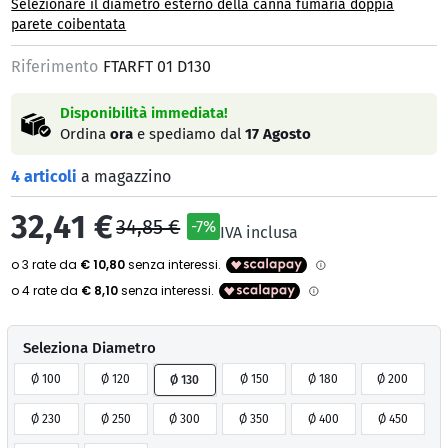
Selezionare il diametro esterno della canna fumaria doppia
parete coibentata
Riferimento
FTARFT 01 D130
Disponibilità immediata!
Ordina
ora
e spediamo dal
17 Agosto
4 articoli
a magazzino
32,41 €
34,85 €
-7%
IVA inclusa
Seleziona Diametro
Ø 100
Ø 120
Ø 150
Ø 180
Ø 200
Ø 130
Ø 230
Ø 250
Ø 300
Ø 350
Ø 400
Ø 450