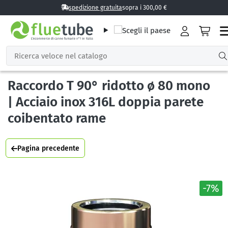
spedizione gratuita
sopra i 300,00 €
Raccordo T 90° ridotto ø 80 mono
| Acciaio inox 316L doppia parete
coibentato rame
Pagina precedente
-7%