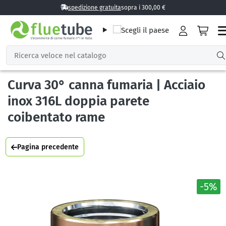
spedizione gratuita
sopra i 300,00 €
Curva 30° canna fumaria | Acciaio
inox 316L doppia parete
coibentato rame
Pagina precedente
-5%