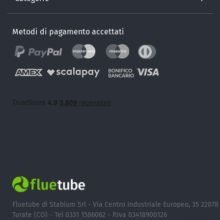
Metodi di pagamento accettati
Fluetube di Stabium Srl - Via Centro Industriale Europeo, 35 22078
Turate (CO) - Tel 0331 1586062 - P.Iva 03418900126