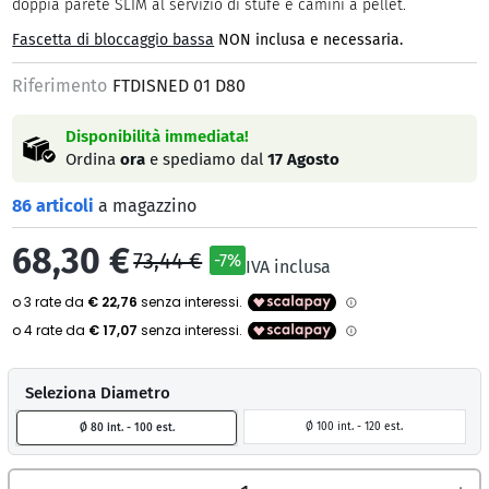
doppia parete SLIM al servizio di stufe e camini a pellet.
Fascetta di bloccaggio bassa
NON inclusa e necessaria.
Riferimento
FTDISNED 01 D80
Disponibilità immediata!
Ordina
ora
e spediamo dal
17 Agosto
86 articoli
a magazzino
68,30 €
73,44 €
-7%
IVA inclusa
Seleziona Diametro
Ø 100 int. - 120 est.
Ø 80 int. - 100 est.