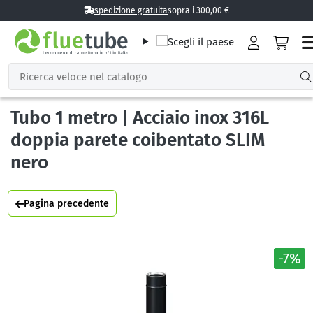
spedizione gratuita
sopra i 300,00 €
Tubo 1 metro | Acciaio inox 316L
doppia parete coibentato SLIM
nero
Pagina precedente
-7%