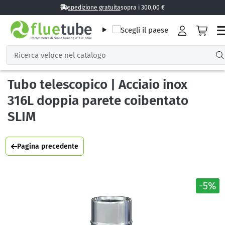
spedizione gratuita
sopra i 300,00 €
Tubo telescopico | Acciaio inox
316L doppia parete coibentato
SLIM
Pagina precedente
-5%