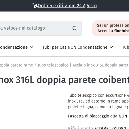
Ordina e ritira dal 24 Agosto
Sei un profession
Accedi a
fluetub
 Condensazione
Tubi per Gas NON Condensazione
Tub
oppia parete rame
Tubo telescopico | Acciaio inox 316L doppia pare
 inox 316L doppia parete coibe
Tubo telescpico con escursione 4
inox 316L ed esterno in rame appl
pellet e legna, camini a legna e p
Fascetta di bloccaggio alta
NON i
Riferimento
FTDIRET 01 D80