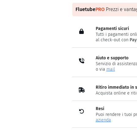
Fluetube
PRO
Prezzi e vantag
Pagamenti sicuri
Tutti i pagamenti onli
al check-out con
Pay
Aiuto e supporto
Servizio di assistenz
o via
mail
Ritiro immediato in 
Acquista online e rit
Resi
Puoi rendere i tuoi p
azienda