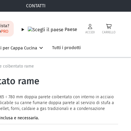
CONTATTI
ista?
Paese
e
PRO
ACCEDI
CARRELLO
Tutti i prodotti
i per Cappa Cucina
te coibentato rame
ntato rame
65 ÷ 780 mm doppia parete coibentato con interno in acciaio
icabile su canne fumarie doppia parete al servizio di stufa a
ellet, forni, caldaie a gas tradizionali e a condensazione
nclusa e necessaria.