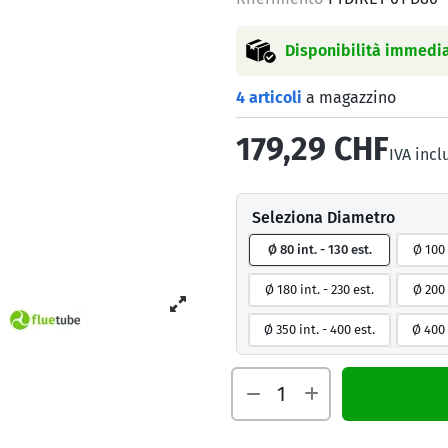
Disponibilità immedia
4 articoli
a magazzino
179,29 CHF
IVA incl
Seleziona Diametro
Ø 80 int. - 130 est.
Ø 100 
Ø 180 int. - 230 est.
Ø 200 
Ø 350 int. - 400 est.
Ø 400 