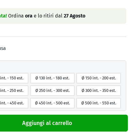
ta!
Ordina
ora
e lo ritiri dal
27 Agosto
usa
int. - 150 est.
Ø 130 int. - 180 est.
Ø 150 int. - 200 est.
int. - 250 est.
Ø 250 int. - 300 est.
Ø 300 int. - 350 est.
int. - 450 est.
Ø 450 int. - 500 est.
Ø 500 int. - 550 est.
Aggiungi al carrello