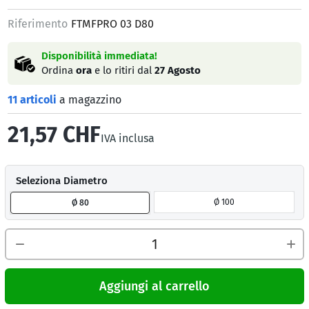
Riferimento
FTMFPRO 03 D80
Disponibilità immediata!
Ordina
ora
e lo ritiri dal
27 Agosto
11 articoli
a magazzino
21,57 CHF
IVA inclusa
Seleziona Diametro
Ø 100
Ø 80
Aggiungi al carrello