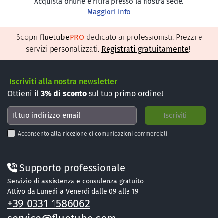
Acquista online e ritira presso la nostra sede.
Maggiori info
Scopri
fluetube
PRO
dedicato ai professionisti. Prezzi e
servizi personalizzati.
Registrati gratuitamente
!
Iscriviti alla nostra newsletter
Ottieni il
3%
di sconto
sul tuo primo ordine!
Acconsento alla ricezione di comunicazioni commerciali
Supporto professionale
Servizio di assistenza e consulenza gratuito
Attivo da Lunedì a Venerdì dalle 09 alle 19
+39 0331 1586062