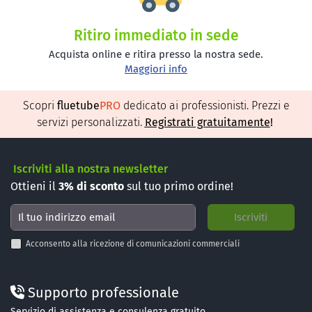
Ritiro immediato in sede
Acquista online e ritira presso la nostra sede.
Maggiori info
Scopri
fluetube
PRO
dedicato ai professionisti. Prezzi e
servizi personalizzati.
Registrati gratuitamente
!
Iscriviti alla nostra newsletter
Ottieni il
3%
di sconto
sul tuo primo ordine!
Acconsento alla ricezione di comunicazioni commerciali
Supporto professionale
Servizio di assistenza e consulenza gratuito