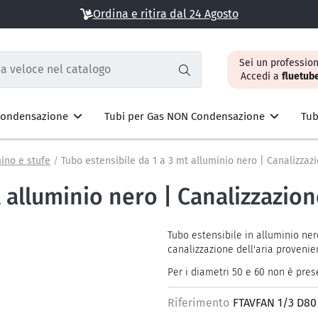
Ordina e ritira dal 24 Agosto
Sei un profession
Accedi a
fluetub
 Condensazione
Tubi per Gas NON Condensazione
Tub
mino e stufe
Tubo estensibile da 1 a 3 mt alluminio nero | Canalizzaz
 alluminio nero | Canalizzazion
Tubo estensibile in alluminio ner
canalizzazione dell'aria provenie
Per i diametri 50 e 60 non è pre
Riferimento
FTAVFAN 1/3 D80