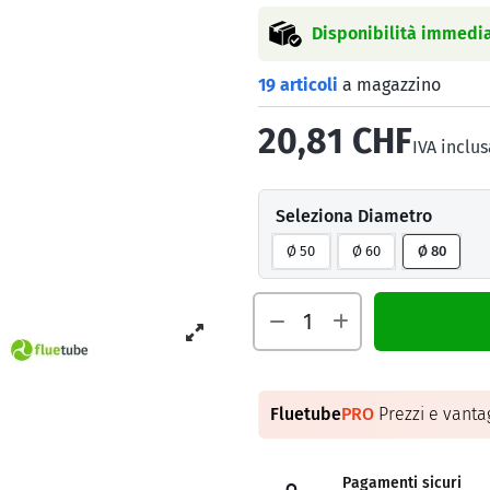
Disponibilità immedia
19 articoli
a magazzino
20,81 CHF
IVA inclus
Seleziona Diametro
Ø 50
Ø 60
Ø 80
Fluetube
PRO
Prezzi e vantag
Pagamenti sicuri