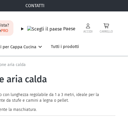
CONTATTI
ista?
Paese
e
PRO
ACCEDI
CARRELLO
Tutti i prodotti
i per Cappa Cucina
ione aria calda
e aria calda
o con lunghezza regolabile da 1 a 3 metri, ideale per la
nte da stufe e camini a legna o pellet.
sente la maschiatura.