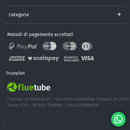
Categorie
Metodi di pagamento accettati
Trustpilot
Fluetube di Stabium Srl - Via Centro Industriale Europeo, 35 22078
Turate (CO) - Tel 0331 1586062 - P.Iva 03418900126