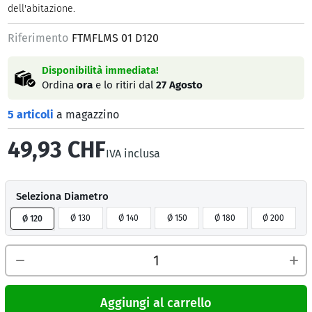
dell'abitazione.
Riferimento
FTMFLMS 01 D120
Disponibilità immediata!
Ordina
ora
e lo ritiri dal
27 Agosto
5 articoli
a magazzino
49,93 CHF
IVA inclusa
Seleziona Diametro
Ø 130
Ø 140
Ø 150
Ø 180
Ø 200
Ø 120
Aggiungi al carrello