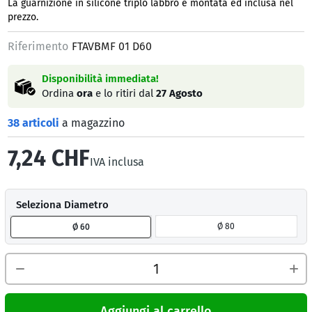
La guarnizione in silicone triplo labbro è montata ed inclusa nel
prezzo.
Riferimento
FTAVBMF 01 D60
Disponibilità immediata!
Ordina
ora
e lo ritiri dal
27 Agosto
38 articoli
a magazzino
7,24 CHF
IVA inclusa
Seleziona Diametro
Ø 80
Ø 60
Aggiungi al carrello