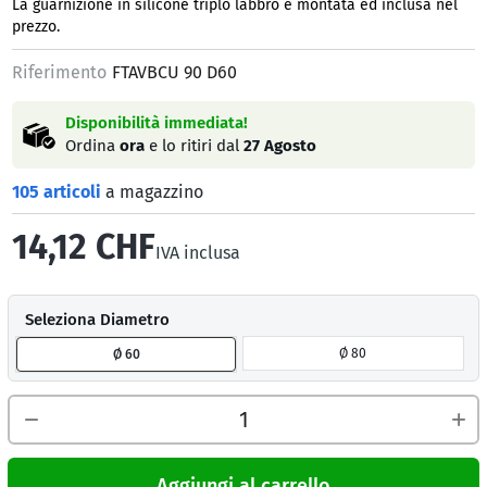
La guarnizione in silicone triplo labbro è montata ed inclusa nel
prezzo.
Riferimento
FTAVBCU 90 D60
Disponibilità immediata!
Ordina
ora
e lo ritiri dal
27 Agosto
105 articoli
a magazzino
14,12 CHF
IVA inclusa
Seleziona Diametro
Ø 80
Ø 60
Aggiungi al carrello