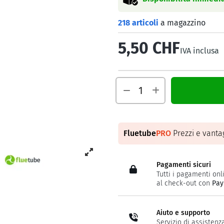
218 articoli
a magazzino
5,50 CHF
IVA inclusa
Fluetube
PRO
Prezzi e vantag
Pagamenti sicuri
Tutti i pagamenti onli
al check-out con
Pay
Aiuto e supporto
Servizio di assistenz