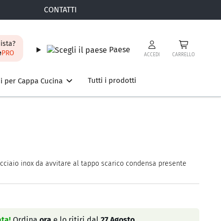
CONTATTI
ista?
Paese
e
PRO
ACCEDI
CARRELLO
Tutti i prodotti
i per Cappa Cucina
cciaio inox da avvitare al tappo scarico condensa presente
ta!
Ordina
ora
e lo ritiri dal
27 Agosto