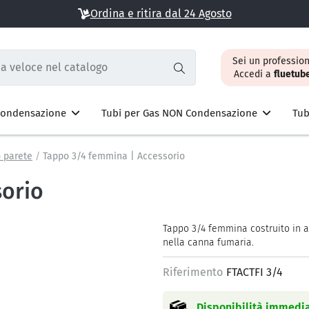
Ordina e ritira dal 24 Agosto
Sei un profession
Accedi a
fluetub
 Condensazione
Tubi per Gas NON Condensazione
Tub
 parete
Tappo 3/4 femmina | Accessorio
sorio
Tappo 3/4 femmina costruito in a
nella canna fumaria.
Riferimento
FTACTFI 3/4
Disponibilità immedia