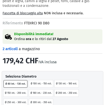
pellet e legna, camini a legna e pellet, forni, caldaie a gas
tradizionali e a condensazione.
Fascetta di bloccaggio alta
NON inclusa e necessaria.
Riferimento
FTDIRCI 90 D80
Disponibilità immediata!
Ordina
ora
e lo ritiri dal
27 Agosto
2 articoli
a magazzino
179,42 CHF
IVA inclusa
Seleziona Diametro
Ø 100 int. - 150 est.
Ø 130 int. - 180 est.
Ø 80 int. - 130 est.
Ø 150 int. - 200 est.
Ø 180 int. - 230 est.
Ø 200 int. - 250 est.
Ø 250 int. - 300 est.
Ø 300 int. - 350 est.