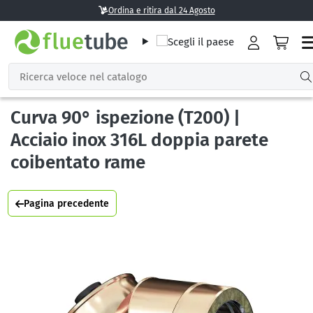
Ordina e ritira dal 24 Agosto
Curva 90° ispezione (T200) |
Acciaio inox 316L doppia parete
coibentato rame
Pagina precedente