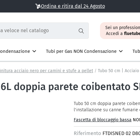
Ordina e ritira dal 24 Agosto
Sei un profession
Accedi a
fluetub
 Condensazione
Tubi per Gas NON Condensazione
Tub
initura acciaio nero per camini e stufe a pellet
Tubo 50 cm | Acciaio
316L doppia parete coibentato 
Tubo 50 cm doppia parete coibent
l'installazione su canne fumarie 
Fascetta di bloccaggio bassa
NON
Riferimento
FTDISNED 02 D8