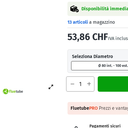
Disponibilità immedia
13 articoli
a magazzino
53,86 CHF
IVA inclu
Seleziona Diametro
Ø 80 int. - 100 est.
Fluetube
PRO
Prezzi e vantag
Pagamenti sicuri