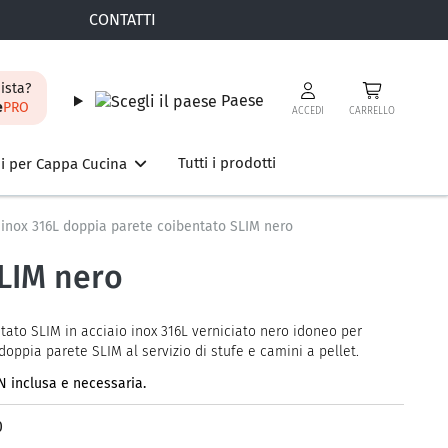
CONTATTI
ista?
Paese
e
PRO
ACCEDI
CARRELLO
Tutti i prodotti
i per Cappa Cucina
 inox 316L doppia parete coibentato SLIM nero
SLIM nero
ato SLIM in acciaio inox 316L verniciato nero idoneo per
doppia parete SLIM al servizio di stufe e camini a pellet.
 inclusa e necessaria.
0