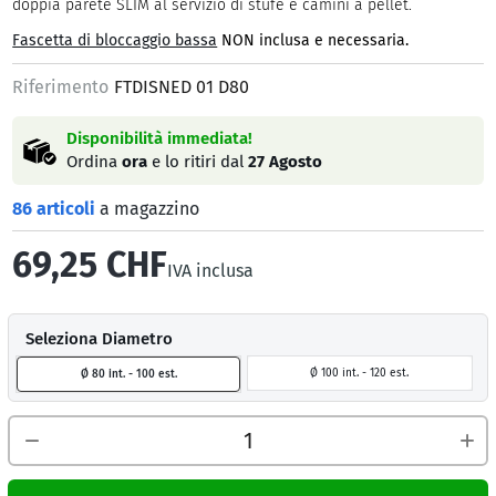
doppia parete SLIM al servizio di stufe e camini a pellet.
Fascetta di bloccaggio bassa
NON inclusa e necessaria.
Riferimento
FTDISNED 01 D80
Disponibilità immediata!
Ordina
ora
e lo ritiri dal
27 Agosto
86 articoli
a magazzino
69,25 CHF
IVA inclusa
Seleziona Diametro
Ø 100 int. - 120 est.
Ø 80 int. - 100 est.